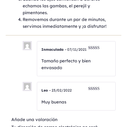
echamos las gambas, el perejil y
pimentones.
Removemos durante un par de minutos,
servimos inmediatamente y ¡a disfrutar!
Inmaculada
–
07/11/2021
Valorado
con
5
de 5
Tamaño perfecto y bien
envasado
Leo
–
23/02/2022
Valorado
con
4
de
Muy buenas
5
Añade una valoración