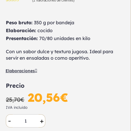
(
2
valoraciones de clientes)
Valorado
2
con
4.50
de
5 en base a
valoraciones
Peso bruto:
350 g por bandeja
de clientes
Elaboración:
cocido
Presentación:
70/80 unidades en kilo
Con un sabor dulce y textura jugosa. Ideal para
servir en ensaladas o como aperitivo.
Elaboraciones
Precio
20,56
€
25,70
€
IVA incluido
-
+