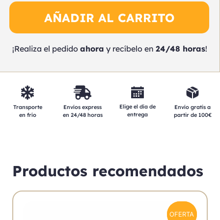
AÑADIR AL CARRITO
¡Realiza el pedido
ahora
y recíbelo en
24/48 horas
!
Elige el día de
Transporte
Envíos express
Envío gratis a
entrega
en frío
en 24/48 horas
partir de 100€
Productos recomendados
OFERTA
OFERTA