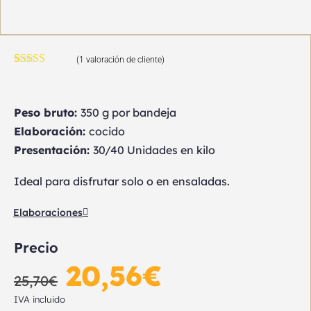
(
1
valoración de cliente)
Valorado con
1
5.00
de 5 en
base a
valoración de
Peso bruto:
350 g por bandeja
un cliente
Elaboración:
cocido
Presentación:
30/40 Unidades en kilo
Ideal para disfrutar solo o en ensaladas.
Elaboraciones
Precio
20,56
€
25,70
€
IVA incluido