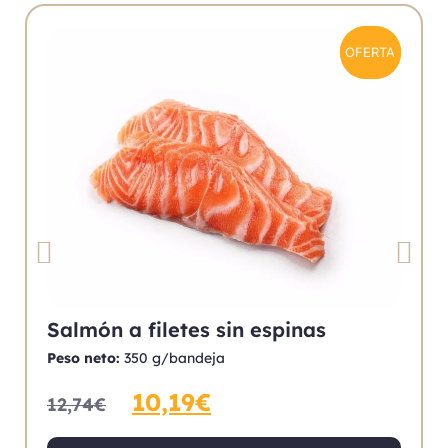
OFERTA
OFERTA
Salmón a filetes sin espinas
Peso neto:
350 g/bandeja
10,19
€
12,74
€