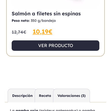
Salmón a filetes sin espinas
Peso neto:
350 g/bandeja
10,19
€
12,74
€
VER PRODUCTO
Descripción
Receta
Valoraciones (3)
La
gamba roja
(
aristeus antennatus)
o gamba