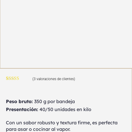
(
3
valoraciones de clientes)
Valorado
3
con
4.67
de
5 en base a
valoraciones
Peso bruto:
350 g por bandeja
de clientes
Presentación:
40/50 unidades en kilo
Con un sabor robusto y textura firme, es perfecta
para asar o cocinar al vapor.