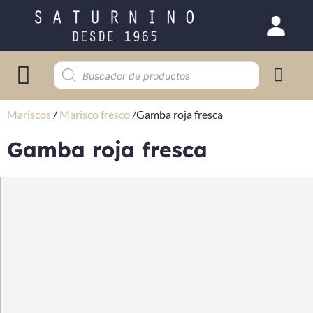
Selección gourmet
Mariscos
/
Marisco fresco
/
Gamba roja fresca
Gamba roja fresca