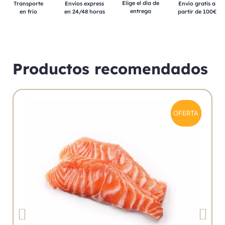
Elige el día de
Transporte
Envíos express
Envío gratis a
entrega
en frío
en 24/48 horas
partir de 100€
Productos recomendados
OFERTA
OFERTA