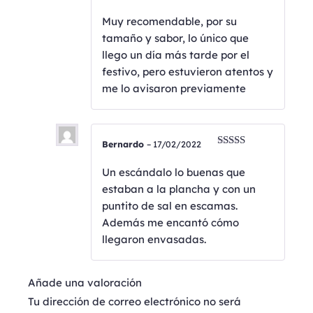
Valorado
con
5
de 5
Muy recomendable, por su
tamaño y sabor, lo único que
llego un día más tarde por el
festivo, pero estuvieron atentos y
me lo avisaron previamente
Bernardo
–
17/02/2022
Valorado
con
4
de
Un escándalo lo buenas que
5
estaban a la plancha y con un
puntito de sal en escamas.
Además me encantó cómo
llegaron envasadas.
Añade una valoración
Tu dirección de correo electrónico no será