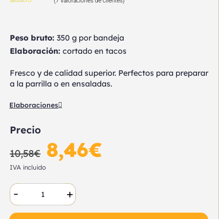
(
7
valoraciones de clientes)
Valorado
7
con
4.57
de
5 en base a
valoraciones
Peso bruto:
350 g por bandeja
de clientes
Elaboración:
cortado en tacos
Fresco y de calidad superior. Perfectos para preparar
a la parrilla o en ensaladas.
Elaboraciones
Precio
8,46
€
10,58
€
IVA incluido
-
+