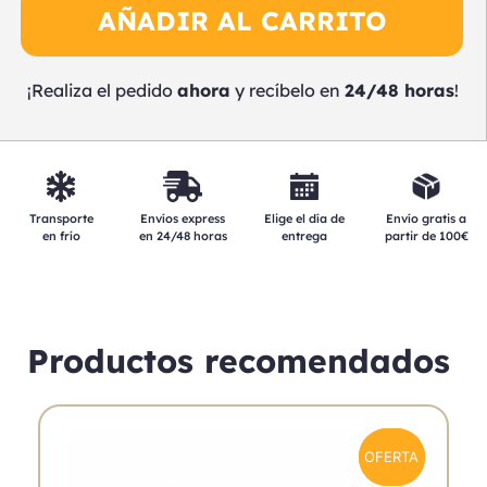
AÑADIR AL CARRITO
¡Realiza el pedido
ahora
y recíbelo en
24/48 horas
!
Elige el día de
Transporte
Envíos express
Envío gratis a
entrega
en frío
en 24/48 horas
partir de 100€
Productos recomendados
OFERTA
OFERTA