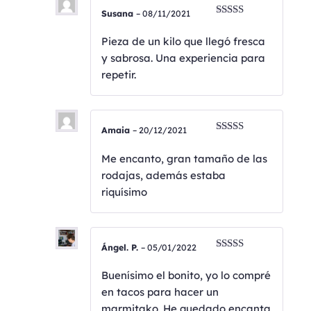
Susana
–
08/11/2021
Valorado
con
5
de 5
Pieza de un kilo que llegó fresca
y sabrosa. Una experiencia para
repetir.
Amaia
–
20/12/2021
Valorado
con
5
de 5
Me encanto, gran tamaño de las
rodajas, además estaba
riquísimo
Ángel. P.
–
05/01/2022
Valorado
con
4
de
Buenísimo el bonito, yo lo compré
5
en tacos para hacer un
marmitako. He quedado encanta