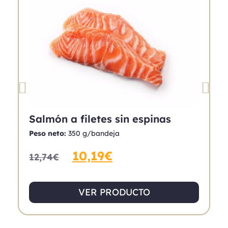
Salmón a filetes sin espinas
M
Peso neto:
350 g/bandeja
P
10,19
€
12,74
€
1
VER PRODUCTO