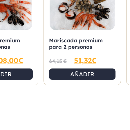
premium
Mariscada premium
onas
para 2 personas
08,00
€
51,32
€
64,15
€
DIR
AÑADIR