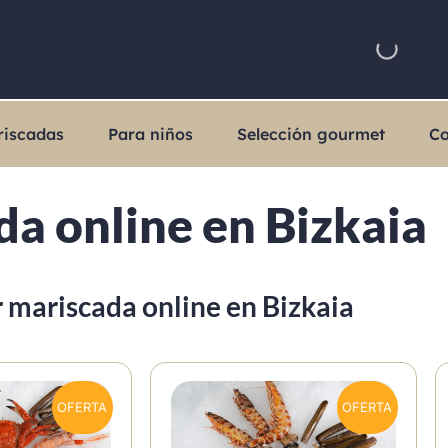
riscadas
Para niños
Selección gourmet
Co
a online en Bizkaia
mariscada online en Bizkaia
OFERTA
OFERTA