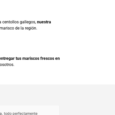
 centollos gallegos,
nuestra
marisco de la región.
tregar tus mariscos frescos en
osotros.
ma, todo perfectamente
Una pescaderia de calidad