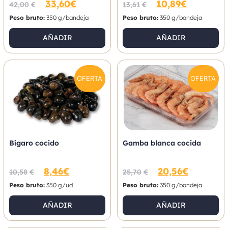
33,60
€
10,89
€
42,00
€
13,61
€
Peso bruto:
350 g/bandeja
Peso bruto:
350 g/bandeja
AÑADIR
AÑADIR
OFERTA
OFERTA
Bígaro cocido
Gamba blanca cocida
8,46
€
20,56
€
10,58
€
25,70
€
Peso bruto:
350 g/ud
Peso bruto:
350 g/bandeja
AÑADIR
AÑADIR