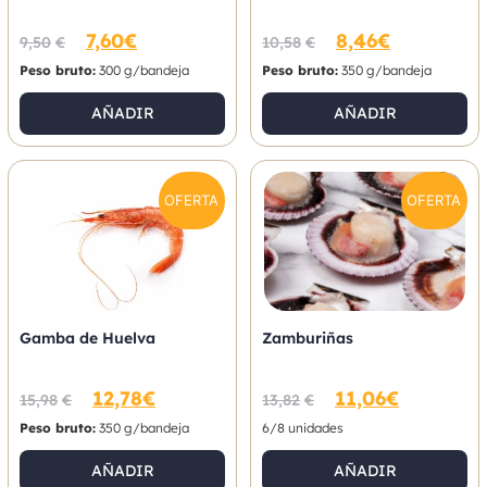
7,60
€
8,46
€
9,50
€
10,58
€
Peso bruto:
300 g/bandeja
Peso bruto:
350 g/bandeja
AÑADIR
AÑADIR
OFERTA
OFERTA
Gamba de Huelva
Zamburiñas
12,78
€
11,06
€
15,98
€
13,82
€
Peso bruto:
350 g/bandeja
6/8 unidades
AÑADIR
AÑADIR