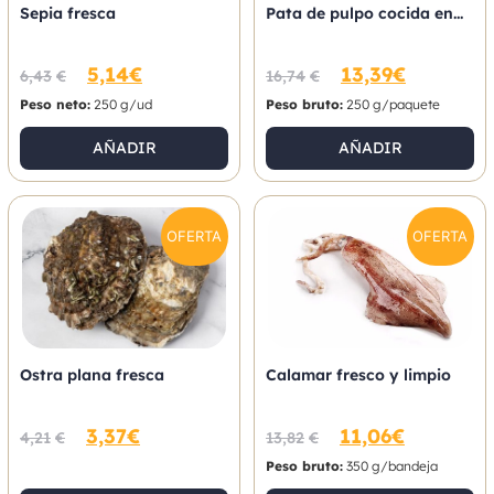
Sepia fresca
Pata de pulpo cocida en...
5,14
€
13,39
€
6,43
€
16,74
€
Peso neto:
250 g/ud
Peso bruto:
250 g/paquete
AÑADIR
AÑADIR
OFERTA
OFERTA
Ostra plana fresca
Calamar fresco y limpio
3,37
€
11,06
€
4,21
€
13,82
€
Peso bruto:
350 g/bandeja