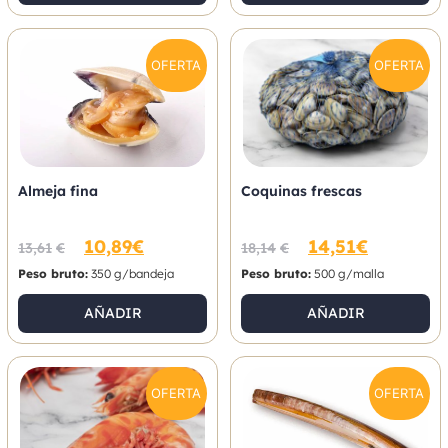
OFERTA
OFERTA
Almeja fina
Coquinas frescas
10,89
€
14,51
€
13,61
€
18,14
€
Peso bruto:
350 g/bandeja
Peso bruto:
500 g/malla
AÑADIR
AÑADIR
OFERTA
OFERTA