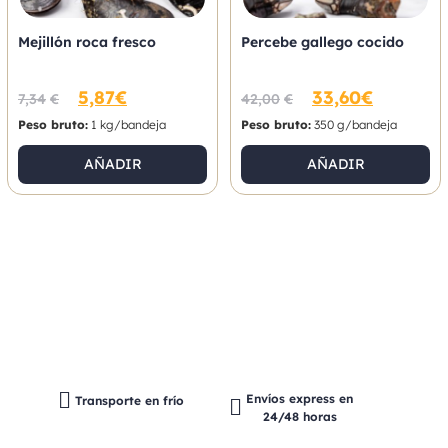
Mejillón roca fresco
Percebe gallego cocido
5,87
€
33,60
€
7,34
€
42,00
€
Peso bruto:
1 kg/bandeja
Peso bruto:
350 g/bandeja
AÑADIR
AÑADIR
Envíos express en
Transporte en frío
24/48 horas