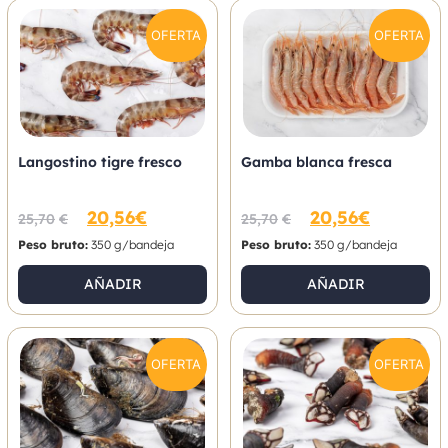
OFERTA
OFERTA
Langostino tigre fresco
Gamba blanca fresca
20,56
€
20,56
€
25,70
€
25,70
€
Peso bruto:
350 g/bandeja
Peso bruto:
350 g/bandeja
AÑADIR
AÑADIR
OFERTA
OFERTA