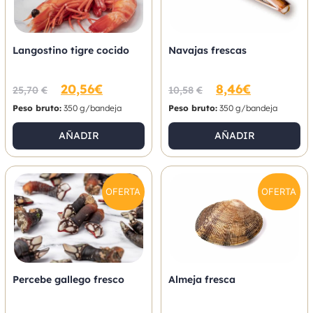
Langostino tigre cocido
Navajas frescas
20,56
€
8,46
€
25,70
€
10,58
€
Peso bruto:
350 g/bandeja
Peso bruto:
350 g/bandeja
AÑADIR
AÑADIR
OFERTA
OFERTA
Percebe gallego fresco
Almeja fresca