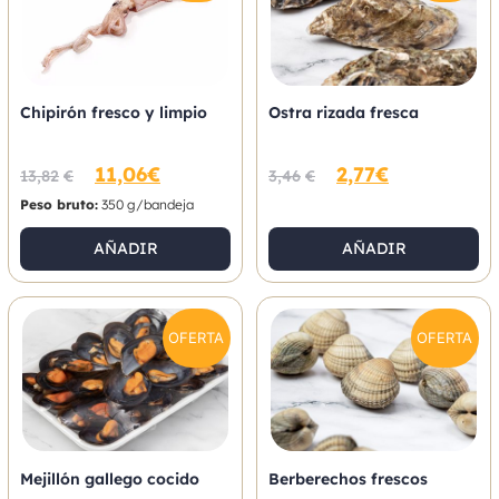
Chipirón fresco y limpio
Ostra rizada fresca
11,06
€
2,77
€
13,82
€
3,46
€
Peso bruto:
350 g/bandeja
AÑADIR
AÑADIR
OFERTA
OFERTA
Mejillón gallego cocido
Berberechos frescos