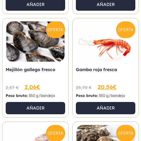
AÑADIR
AÑADIR
OFERTA
OFERTA
Mejillón gallego fresco
Gamba roja fresca
2,06
€
20,56
€
2,57
€
25,70
€
Peso bruto:
350 g/bandeja
Peso bruto:
350 g/bandeja
AÑADIR
AÑADIR
OFERTA
OFERTA