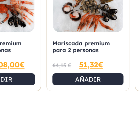
premium
Mariscada premium
onas
para 2 personas
08,00
€
51,32
€
64,15
€
DIR
AÑADIR