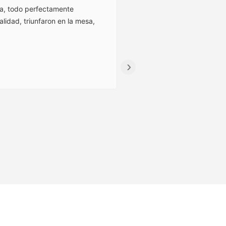
ma, todo perfectamente
Una pescaderia de calidad
lidad, triunfaron en la mesa,
que dispones de recogida e
›
Viir A T
1764196294