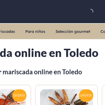
riscadas
Para niños
Selección gourmet
Co
da online en Toledo
 mariscada online en Toledo
OFERTA
OFERTA