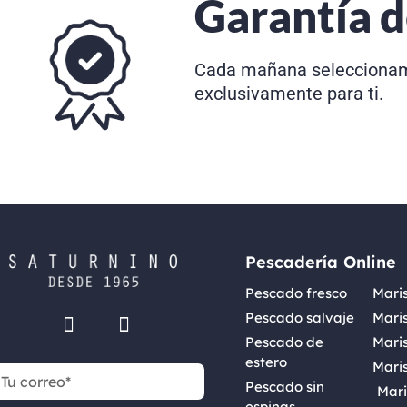
Garantía d
Cada mañana seleccionam
exclusivamente para ti.
Pescadería Online
Pescado fresco
Maris
Pescado salvaje
Mari
Pescado de
Maris
estero
Mari
Pescado sin
Mar
espinas