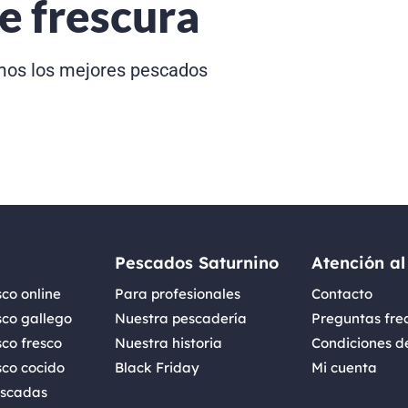
e frescura
os los mejores pescados
Pescados Saturnino
Atención al
co online
Para profesionales
Contacto
sco gallego
Nuestra pescadería
Preguntas fre
co fresco
Nuestra historia
Condiciones d
sco cocido
Black Friday
Mi cuenta
iscadas