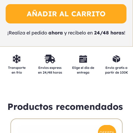
AÑADIR AL CARRITO
¡Realiza el pedido
ahora
y recíbelo en
24/48 horas
!
Elige el día de
Transporte
Envíos express
Envío gratis a
entrega
en frío
en 24/48 horas
partir de 100€
Productos recomendados
OFERTA
OFERTA