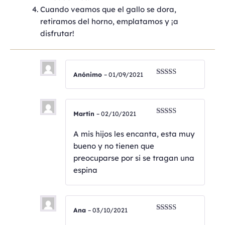
Cuando veamos que el gallo se dora,
retiramos del horno, emplatamos y ¡a
disfrutar!
Anónimo
–
01/09/2021
Valorado
con
4
de
5
Martín
–
02/10/2021
Valorado
con
5
de 5
A mis hijos les encanta, esta muy
bueno y no tienen que
preocuparse por si se tragan una
espina
Ana
–
03/10/2021
Valorado