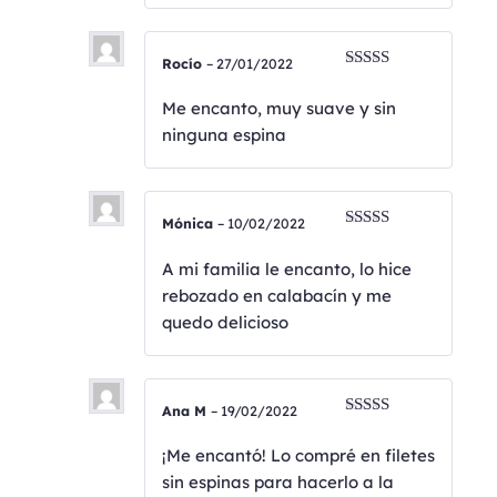
Rocío
–
27/01/2022
Valorado
con
5
de 5
Me encanto, muy suave y sin
ninguna espina
Mónica
–
10/02/2022
Valorado
con
5
de 5
A mi familia le encanto, lo hice
rebozado en calabacín y me
quedo delicioso
Ana M
–
19/02/2022
Valorado
con
4
de
¡Me encantó! Lo compré en filetes
5
sin espinas para hacerlo a la