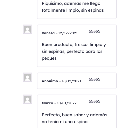
con
5
de 5
Riquísimo, además me llego
totalmente limpio, sin espinas
Vanesa
–
12/12/2021
Valorado
con
5
de 5
Buen producto, fresco, limpio y
sin espinas, perfecto para los
peques
Anónimo
–
18/12/2021
Valorado
con
5
de 5
Marco
–
10/01/2022
Valorado
con
5
de 5
Perfecto, buen sabor y además
no tenia ni una espina