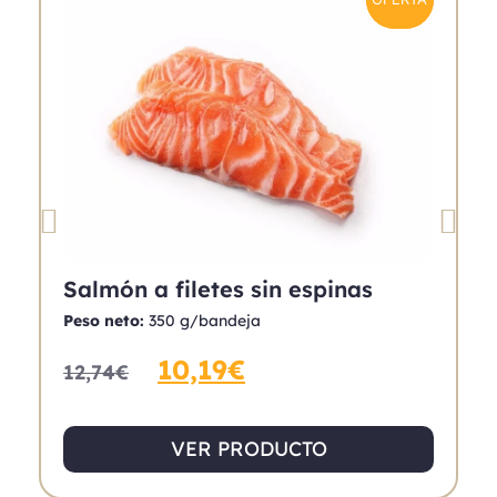
Salmón a filetes sin espinas
M
Peso neto:
350 g/bandeja
P
10,19
€
12,74
€
1
VER PRODUCTO