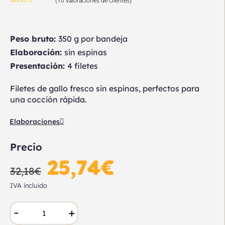
(
10
valoraciones de clientes)
Valorado
10
con
4.70
de
5 en base a
valoraciones
Peso bruto:
350 g por bandeja
de clientes
Elaboración:
sin espinas
Presentación:
4 filetes
Filetes de gallo fresco sin espinas, perfectos para
una cocción rápida.
Elaboraciones
Precio
25,74
€
32,18
€
IVA incluido
-
+