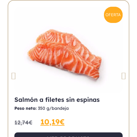
OFERTA
OFERTA
Salmón a filetes sin espinas
Peso neto:
350 g/bandeja
10,19
€
12,74
€