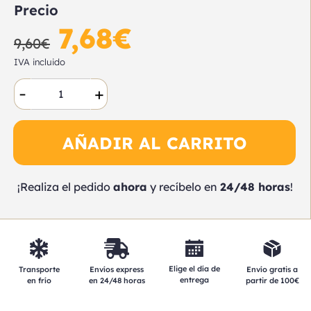
Precio
7,68
€
9,60
€
IVA incluido
-
+
AÑADIR AL CARRITO
¡Realiza el pedido
ahora
y recíbelo en
24/48 horas
!
Elige el día de
Transporte
Envíos express
Envío gratis a
entrega
en frío
en 24/48 horas
partir de 100€