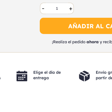
-
+
AÑADIR AL C
¡Realiza el pedido
ahora
y recí
Elige el día de
Envío gr
s
entrega
partir d