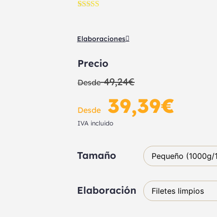
Valorado
4
con
4.75
de
5 en base a
Elaboraciones
valoraciones
de clientes
Precio
49,24
€
Desde
39,39
€
Desde
IVA incluido
Tamaño
Elaboración