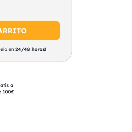
ARRITO
belo en
24/48 horas
!
atis a
e 100€