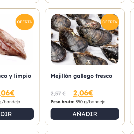
OFERTA
OFERTA
co y limpio
Mejillón gallego fresco
,06
€
2,06
€
2,57
€
g/bandeja
Peso bruto:
350 g/bandeja
DIR
AÑADIR