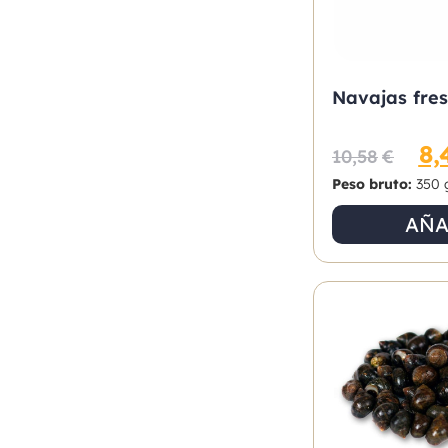
Navajas fre
8,
10,58
€
Peso bruto:
350 
AÑA