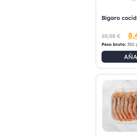
Bígaro coci
8,
10,58
€
Peso bruto:
350 
AÑA