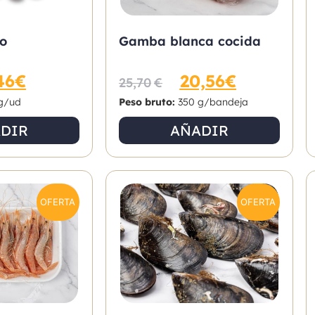
do
Gamba blanca cocida
46
€
20,56
€
25,70
€
g/ud
Peso bruto:
350 g/bandeja
DIR
AÑADIR
OFERTA
OFERTA