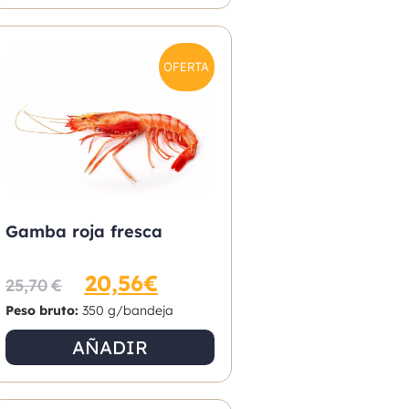
OFERTA
Gamba roja fresca
20,56
€
25,70
€
Peso bruto:
350 g/bandeja
AÑADIR