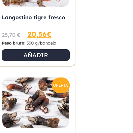
Langostino tigre fresco
20,56
€
25,70
€
Peso bruto:
350 g/bandeja
AÑADIR
OFERTA