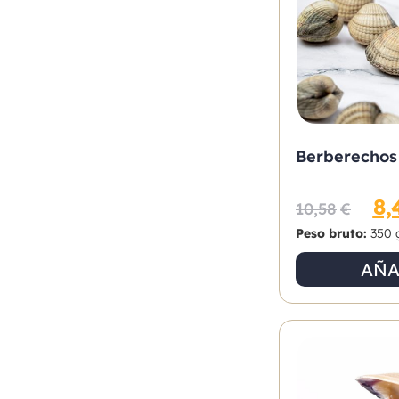
Berberechos
8,
10,58
€
Peso bruto:
350 
AÑA