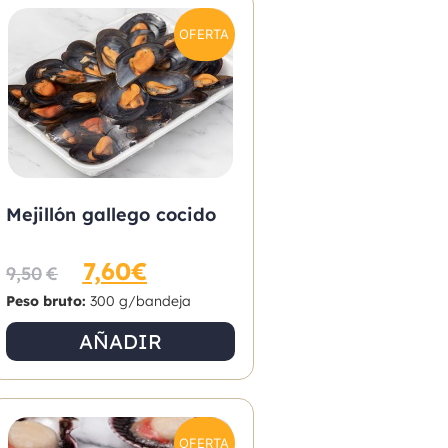
OFERTA
Mejillón gallego cocido
7,60
€
9,50
€
Peso bruto:
300 g/bandeja
AÑADIR
OFERTA