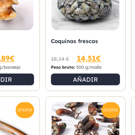
Coquinas frescas
,89
€
14,51
€
18,14
€
g/bandeja
Peso bruto:
500 g/malla
DIR
AÑADIR
OFERTA
OFERTA