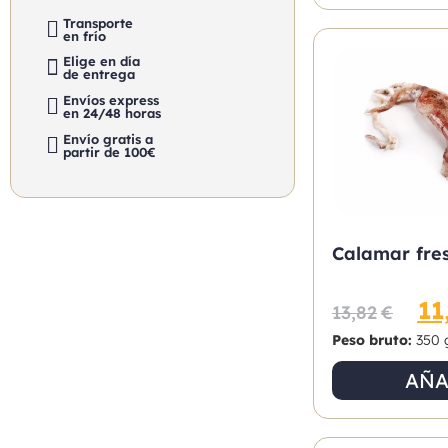
Transporte
en frío
Elige en día
de entrega
Envíos express
en 24/48 horas
Envío gratis a
partir de 100€
Calamar fres
11
13,82
€
Peso bruto:
350 
AÑA