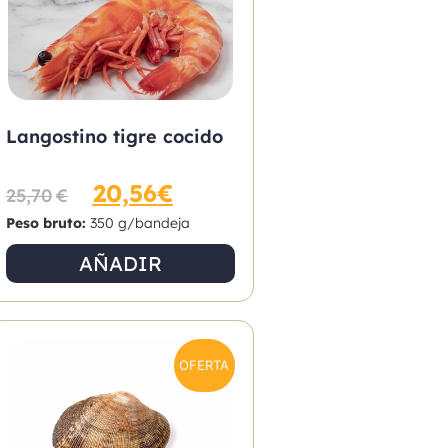
Langostino tigre cocido
20,56
€
25,70
€
Peso bruto:
350 g/bandeja
AÑADIR
OFERTA