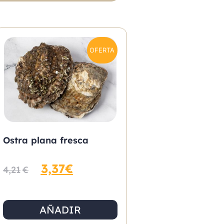
OFERTA
Ostra plana fresca
3,37
€
4,21
€
AÑADIR