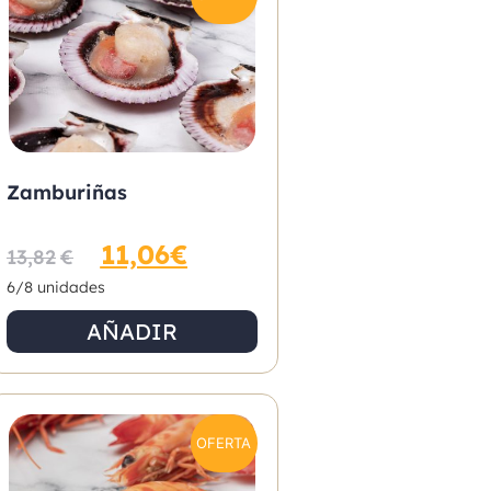
Zamburiñas
11,06
€
13,82
€
6/8 unidades
AÑADIR
OFERTA