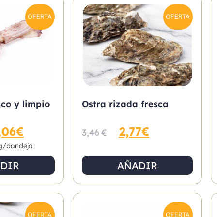
OFERTA
OFERTA
sco y limpio
Ostra rizada fresca
,06
€
2,77
€
3,46
€
g/bandeja
DIR
AÑADIR
OFERTA
OFERTA