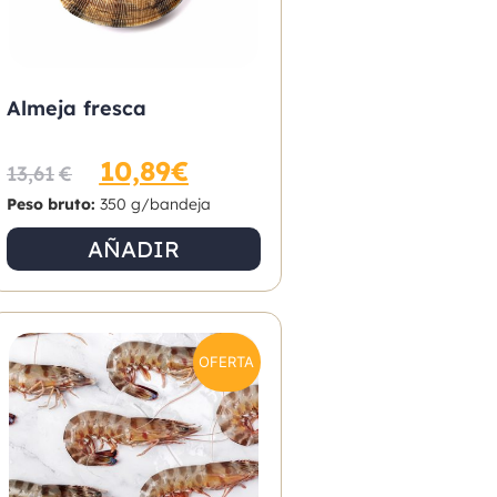
Almeja fresca
10,89
€
13,61
€
Peso bruto:
350 g/bandeja
AÑADIR
OFERTA