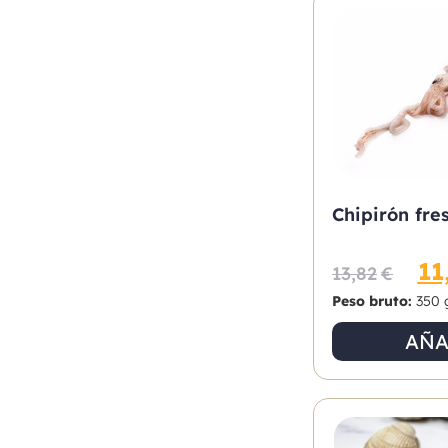
Chipirón fre
11
13,82
€
Peso bruto:
350 
AÑA