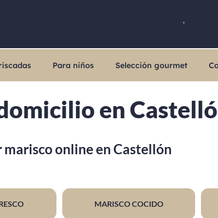
riscadas
Para niños
Selección gourmet
Co
domicilio en Castell
marisco online en Castellón
RESCO
MARISCO COCIDO