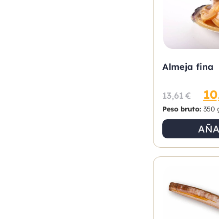
Almeja fina
10
13,61
€
Peso bruto:
350 
AÑA