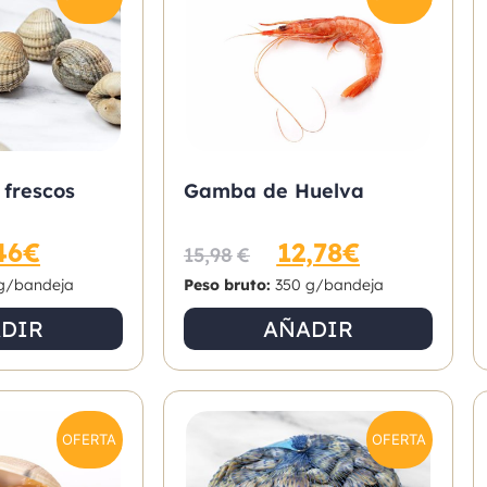
 frescos
Gamba de Huelva
46
€
12,78
€
15,98
€
g/bandeja
Peso bruto:
350 g/bandeja
DIR
AÑADIR
OFERTA
OFERTA