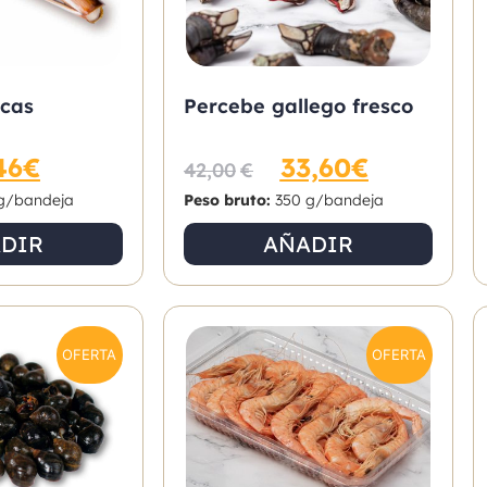
scas
Percebe gallego fresco
46
€
33,60
€
42,00
€
g/bandeja
Peso bruto:
350 g/bandeja
DIR
AÑADIR
OFERTA
OFERTA