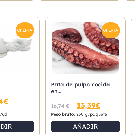
OFERTA
OFERTA
Pata de pulpo cocida
en...
4
€
13,39
€
16,74
€
/ud
Peso bruto:
250 g/paquete
DIR
AÑADIR