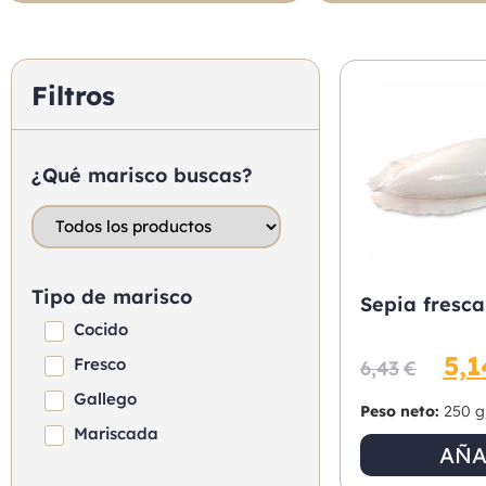
Filtros
¿Qué marisco buscas?
Tipo de marisco
Sepia fresca
Cocido
5,1
Fresco
6,43
€
Gallego
Peso neto:
250 g
Mariscada
AÑA