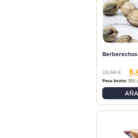
Berberechos
8,
10,58
€
Peso bruto:
350 
AÑA