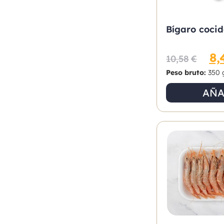
Bígaro coci
8,
10,58
€
Peso bruto:
350 
AÑA