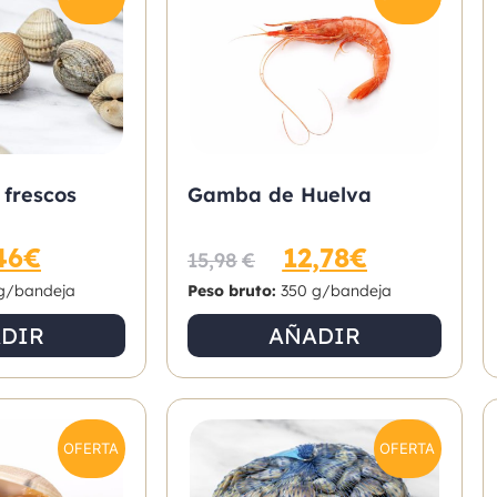
 frescos
Gamba de Huelva
46
€
12,78
€
15,98
€
g/bandeja
Peso bruto:
350 g/bandeja
DIR
AÑADIR
OFERTA
OFERTA