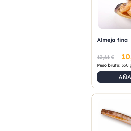
Almeja fina
10
13,61
€
Peso bruto:
350 
AÑA