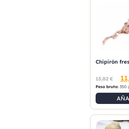
Chipirón fre
11
13,82
€
Peso bruto:
350 
AÑA