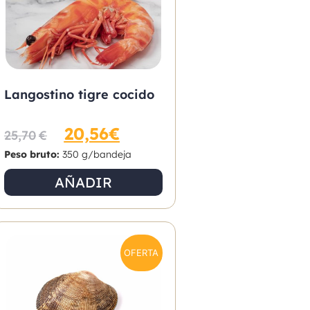
Langostino tigre cocido
20,56
€
25,70
€
Peso bruto:
350 g/bandeja
AÑADIR
OFERTA