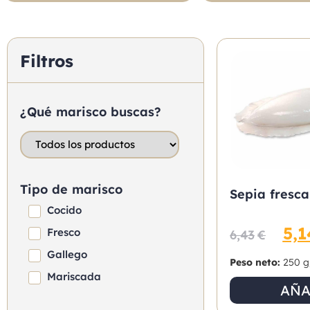
Filtros
¿Qué marisco buscas?
Tipo de marisco
Sepia fresca
Cocido
5,1
Fresco
6,43
€
Gallego
Peso neto:
250 g
Mariscada
AÑA