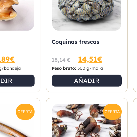
Coquinas frescas
,89
€
14,51
€
18,14
€
g/bandeja
Peso bruto:
500 g/malla
DIR
AÑADIR
OFERTA
OFERTA