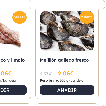
OFERTA
OFERTA
co y limpio
Mejillón gallego fresco
,06
€
2,06
€
2,57
€
g/bandeja
Peso bruto:
350 g/bandeja
DIR
AÑADIR