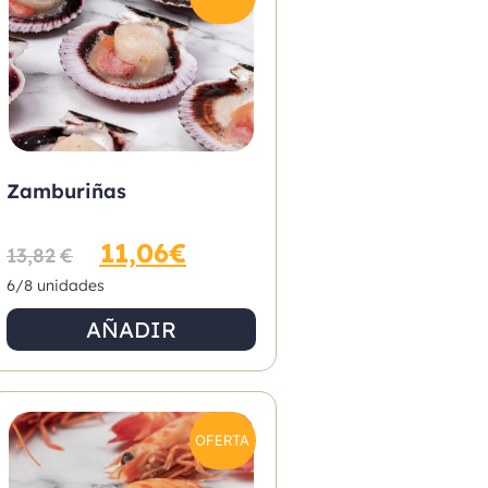
Zamburiñas
11,06
€
13,82
€
6/8 unidades
AÑADIR
OFERTA