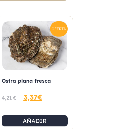
OFERTA
Ostra plana fresca
3,37
€
4,21
€
AÑADIR