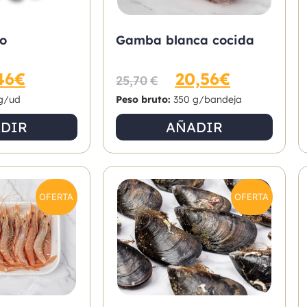
do
Gamba blanca cocida
46
€
20,56
€
25,70
€
g/ud
Peso bruto:
350 g/bandeja
DIR
AÑADIR
OFERTA
OFERTA