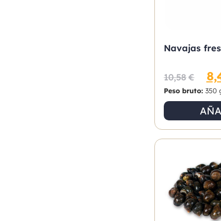
Navajas fre
8,
10,58
€
Peso bruto:
350 
AÑA