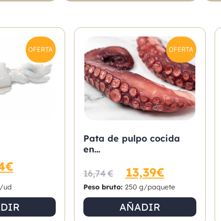
OFERTA
OFERTA
Pata de pulpo cocida
en...
4
€
13,39
€
16,74
€
/ud
Peso bruto:
250 g/paquete
DIR
AÑADIR