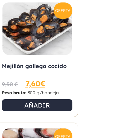
OFERTA
Mejillón gallego cocido
7,60
€
9,50
€
Peso bruto:
300 g/bandeja
AÑADIR
OFERTA