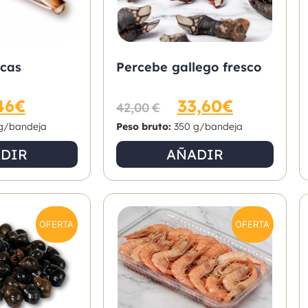
scas
Percebe gallego fresco
46
€
33,60
€
42,00
€
g/bandeja
Peso bruto:
350 g/bandeja
DIR
AÑADIR
OFERTA
OFERTA