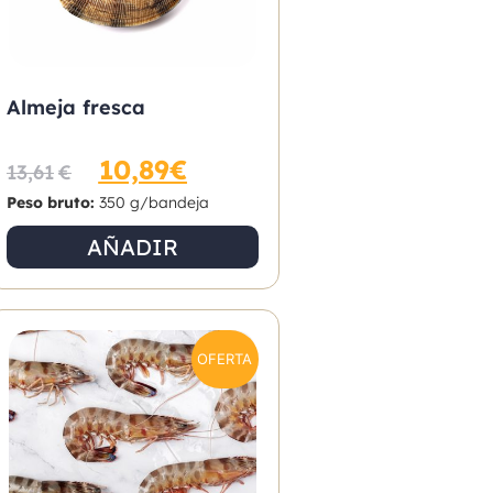
Almeja fresca
10,89
€
13,61
€
Peso bruto:
350 g/bandeja
AÑADIR
OFERTA