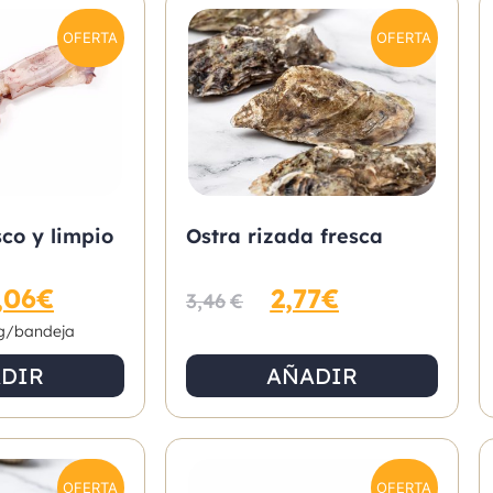
OFERTA
OFERTA
sco y limpio
Ostra rizada fresca
,06
€
2,77
€
3,46
€
g/bandeja
DIR
AÑADIR
OFERTA
OFERTA