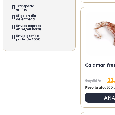
Transporte
en frío
Elige en día
de entrega
Envíos express
en 24/48 horas
Envío gratis a
partir de 100€
Calamar fres
11
13,82
€
Peso bruto:
350 
AÑA