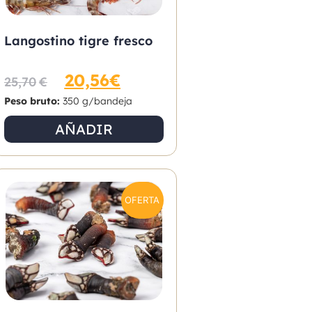
Langostino tigre fresco
20,56
€
25,70
€
Peso bruto:
350 g/bandeja
AÑADIR
OFERTA