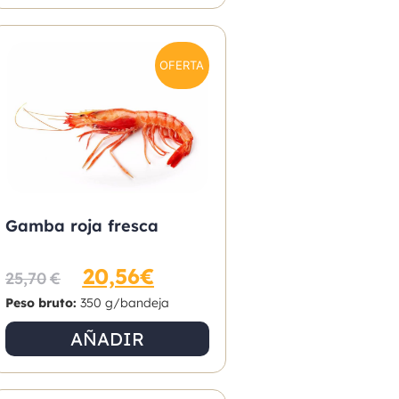
OFERTA
Gamba roja fresca
20,56
€
25,70
€
Peso bruto:
350 g/bandeja
AÑADIR