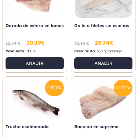
Dorada de estero en lomos
Gallo a filetes sin espinas
10,19
€
25,74
€
12,74
€
32,18
€
Peso neto:
300 g
Peso bruto:
350 g/bandeja
AÑADIR
AÑADIR
OFERTA
OFERTA
Trucha asalmonada
Bacalao en suprema