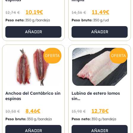
10,19
€
11,49
€
12,74
€
14,36
€
Peso neto:
350 g/bandeja
Peso bruto:
350 g/ud
AÑADIR
AÑADIR
OFERTA
OFERTA
Anchoa del Cantábrico sin
Lubina de estero lomos
espinas
sin...
8,46
€
12,78
€
10,58
€
15,98
€
Peso bruto:
350 g/bandeja
Peso neto:
350 g/bandeja
AÑADIR
AÑADIR