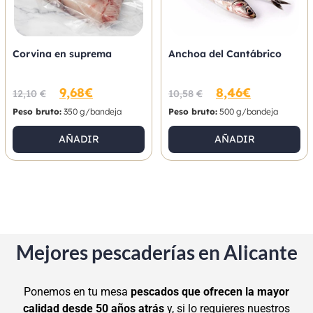
Corvina en suprema
Anchoa del Cantábrico
9,68
€
8,46
€
12,10
€
10,58
€
Peso bruto:
350 g/bandeja
Peso bruto:
500 g/bandeja
AÑADIR
AÑADIR
Mejores pescaderías en Alicante
Ponemos en tu mesa
pescados que ofrecen la mayor
calidad desde 50 años atrás
y, si lo requieres nuestros