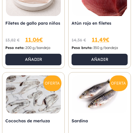
Filetes de gallo para niños
Atún rojo en filetes
11,06
€
11,49
€
13,82
€
14,36
€
Peso neto:
200 g/bandeja
Peso bruto:
350 g/bandeja
AÑADIR
AÑADIR
OFERTA
OFERTA
Cocochas de merluza
Sardina