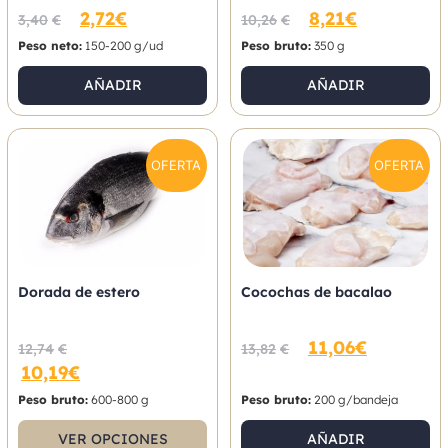
2,72
€
8,21
€
3,40
€
10,26
€
Peso neto:
150-200 g/ud
Peso bruto:
350 g
AÑADIR
AÑADIR
OFERTA
OFERTA
Dorada de estero
Cocochas de bacalao
11,06
€
12,74
€
13,82
€
10,19
€
Peso bruto:
600-800 g
Peso bruto:
200 g/bandeja
VER OPCIONES
AÑADIR