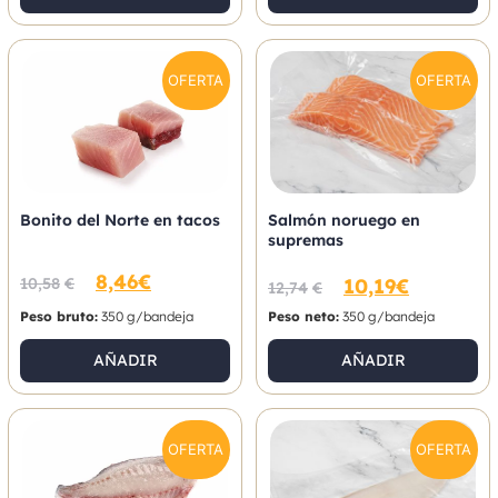
OFERTA
OFERTA
Bonito del Norte en tacos
Salmón noruego en
supremas
8,46
€
10,58
€
10,19
€
12,74
€
Peso bruto:
350 g/bandeja
Peso neto:
350 g/bandeja
AÑADIR
AÑADIR
OFERTA
OFERTA