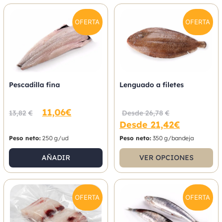
OFERTA
OFERTA
Pescadilla fina
Lenguado a filetes
11,06
€
13,82
€
Desde
26,78
€
Desde
21,42
€
Peso neto:
250 g/ud
Peso neto:
350 g/bandeja
AÑADIR
VER OPCIONES
OFERTA
OFERTA