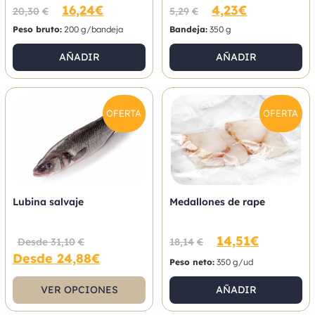
16,24
€
4,23
€
20,30
€
5,29
€
Peso bruto:
200 g/bandeja
Bandeja:
350 g
AÑADIR
AÑADIR
OFERTA
OFERTA
Lubina salvaje
Medallones de rape
14,51
€
Desde
31,10
€
18,14
€
Desde
24,88
€
Peso neto:
350 g/ud
VER OPCIONES
AÑADIR