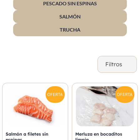
PESCADO SIN ESPINAS
SALMÓN
TRUCHA
Filtros
OFERTA
OFERTA
Salmón a filetes sin
Merluza en bocaditos
espinas
limpia