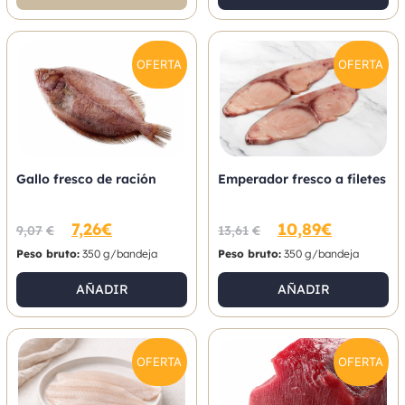
OFERTA
OFERTA
Gallo fresco de ración
Emperador fresco a filetes
7,26
€
10,89
€
9,07
€
13,61
€
Peso bruto:
350 g/bandeja
Peso bruto:
350 g/bandeja
AÑADIR
AÑADIR
OFERTA
OFERTA