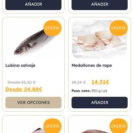
AÑADIR
AÑADIR
OFERTA
OFERTA
Lubina salvaje
Medallones de rape
14,51
€
Desde
31,10
€
18,14
€
Desde
24,88
€
Peso neto:
350 g/ud
VER OPCIONES
AÑADIR
OFERTA
OFERTA