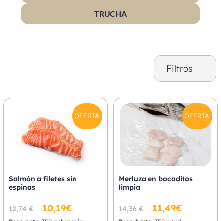
TRUCHA
Filtros
OFERTA
OFERTA
Salmón a filetes sin
Merluza en bocaditos
espinas
limpia
10,19
€
11,49
€
12,74
€
14,36
€