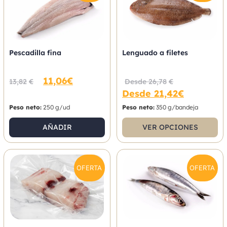
Pescadilla fina
Lenguado a filetes
11,06
€
13,82
€
Desde
26,78
€
Desde
21,42
€
Peso neto:
250 g/ud
Peso neto:
350 g/bandeja
AÑADIR
VER OPCIONES
OFERTA
OFERTA