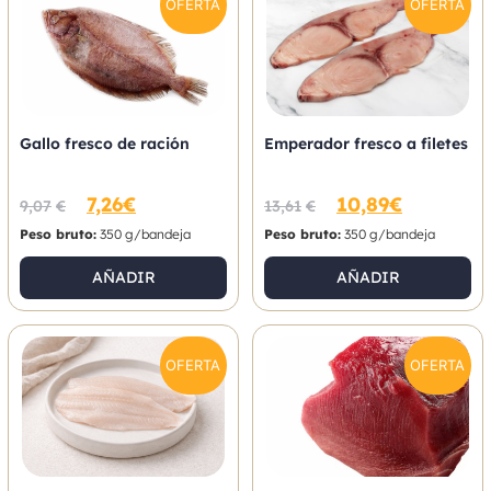
OFERTA
OFERTA
Gallo fresco de ración
Emperador fresco a filetes
7,26
€
10,89
€
9,07
€
13,61
€
Peso bruto:
350 g/bandeja
Peso bruto:
350 g/bandeja
AÑADIR
AÑADIR
OFERTA
OFERTA