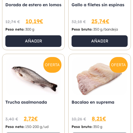
Dorada de estero en lomos
Gallo a filetes sin espinas
10,19
€
25,74
€
12,74
€
32,18
€
Peso neto:
300 g
Peso bruto:
350 g/bandeja
AÑADIR
AÑADIR
OFERTA
OFERTA
Trucha asalmonada
Bacalao en suprema
2,72
€
8,21
€
3,40
€
10,26
€
Peso neto:
150-200 g/ud
Peso bruto:
350 g