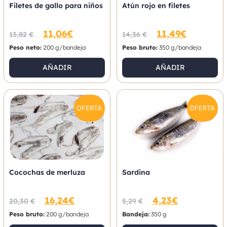
Filetes de gallo para niños
Atún rojo en filetes
11,06
€
11,49
€
13,82
€
14,36
€
Peso neto:
200 g/bandeja
Peso bruto:
350 g/bandeja
AÑADIR
AÑADIR
OFERTA
OFERTA
Cocochas de merluza
Sardina
16,24
€
4,23
€
20,30
€
5,29
€
Peso bruto:
200 g/bandeja
Bandeja:
350 g