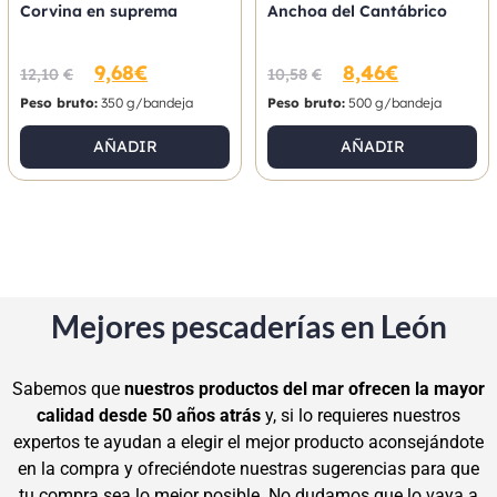
Corvina en suprema
Anchoa del Cantábrico
9,68
€
8,46
€
12,10
€
10,58
€
Peso bruto:
350 g/bandeja
Peso bruto:
500 g/bandeja
AÑADIR
AÑADIR
Mejores pescaderías en León
Sabemos que
nuestros productos del mar ofrecen la mayor
calidad desde 50 años atrás
y, si lo requieres nuestros
expertos te ayudan a elegir el mejor producto aconsejándote
en la compra y ofreciéndote nuestras sugerencias para que
tu compra sea lo mejor posible. No dudamos que lo vaya a