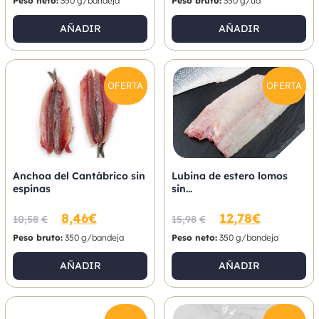
Peso neto:
350 g/bandeja
Peso bruto:
350 g/ud
AÑADIR
AÑADIR
OFERTA
OFERTA
Anchoa del Cantábrico sin
Lubina de estero lomos
espinas
sin...
8,46
€
12,78
€
10,58
€
15,98
€
Peso bruto:
350 g/bandeja
Peso neto:
350 g/bandeja
AÑADIR
AÑADIR