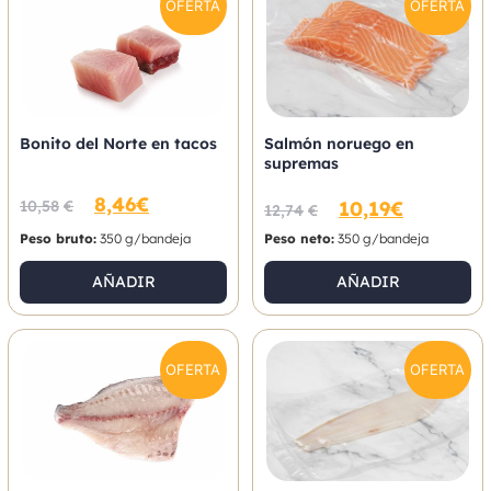
OFERTA
OFERTA
Bonito del Norte en tacos
Salmón noruego en
supremas
8,46
€
10,58
€
10,19
€
12,74
€
Peso bruto:
350 g/bandeja
Peso neto:
350 g/bandeja
AÑADIR
AÑADIR
OFERTA
OFERTA