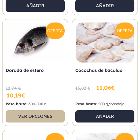
AÑADIR
AÑADIR
OFERTA
OFERTA
Dorada de estero
Cocochas de bacalao
11,06
€
12,74
€
13,82
€
10,19
€
Peso bruto:
600-800 g
Peso bruto:
200 g/bandeja
VER OPCIONES
AÑADIR