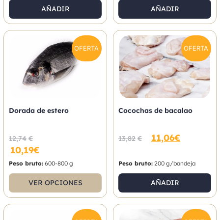
AÑADIR
AÑADIR
OFERTA
OFERTA
Dorada de estero
Cocochas de bacalao
11,06
€
12,74
€
13,82
€
10,19
€
Peso bruto:
600-800 g
Peso bruto:
200 g/bandeja
VER OPCIONES
AÑADIR