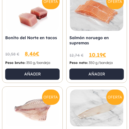
OFERTA
OFERTA
Bonito del Norte en tacos
Salmón noruego en
supremas
8,46
€
10,58
€
10,19
€
12,74
€
Peso bruto:
350 g/bandeja
Peso neto:
350 g/bandeja
AÑADIR
AÑADIR
OFERTA
OFERTA