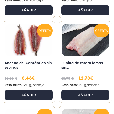
Peso neto:
350 g/bandeja
Peso bruto:
350 g/ud
AÑADIR
AÑADIR
OFERTA
OFERTA
Anchoa del Cantábrico sin
Lubina de estero lomos
espinas
sin...
8,46
€
12,78
€
10,58
€
15,98
€
Peso bruto:
350 g/bandeja
Peso neto:
350 g/bandeja
AÑADIR
AÑADIR