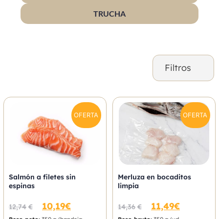
TRUCHA
Filtros
OFERTA
OFERTA
Salmón a filetes sin
Merluza en bocaditos
espinas
limpia
10,19
€
11,49
€
12,74
€
14,36
€