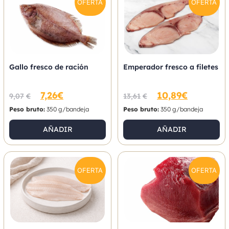
OFERTA
OFERTA
Gallo fresco de ración
Emperador fresco a filetes
7,26
€
10,89
€
9,07
€
13,61
€
Peso bruto:
350 g/bandeja
Peso bruto:
350 g/bandeja
AÑADIR
AÑADIR
OFERTA
OFERTA