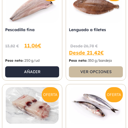
Pescadilla fina
Lenguado a filetes
11,06
€
13,82
€
Desde
26,78
€
Desde
21,42
€
Peso neto:
250 g/ud
Peso neto:
350 g/bandeja
AÑADIR
VER OPCIONES
OFERTA
OFERTA