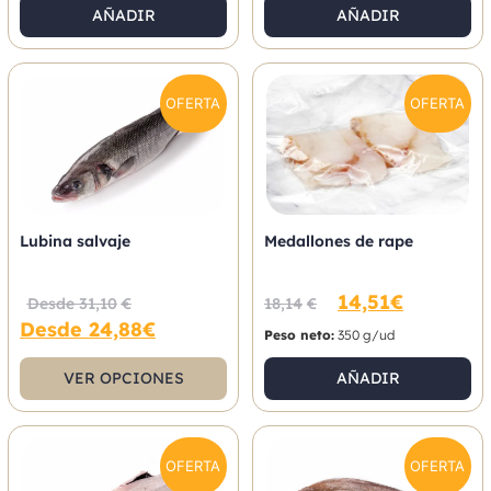
AÑADIR
AÑADIR
OFERTA
OFERTA
Lubina salvaje
Medallones de rape
14,51
€
Desde
31,10
€
18,14
€
Desde
24,88
€
Peso neto:
350 g/ud
VER OPCIONES
AÑADIR
OFERTA
OFERTA