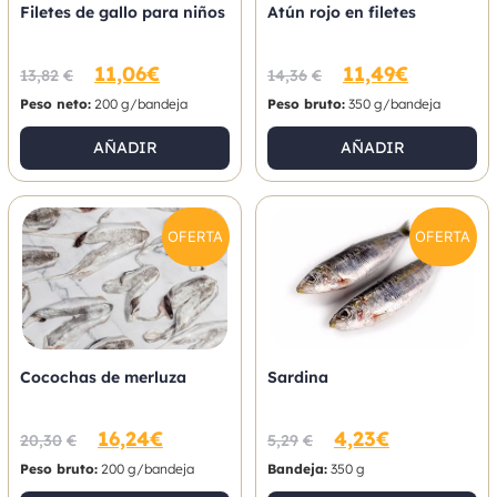
Filetes de gallo para niños
Atún rojo en filetes
11,06
€
11,49
€
13,82
€
14,36
€
Peso neto:
200 g/bandeja
Peso bruto:
350 g/bandeja
AÑADIR
AÑADIR
OFERTA
OFERTA
Cocochas de merluza
Sardina
16,24
€
4,23
€
20,30
€
5,29
€
Peso bruto:
200 g/bandeja
Bandeja:
350 g