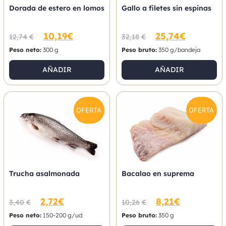
Dorada de estero en lomos
Gallo a filetes sin espinas
10,19
€
25,74
€
12,74
€
32,18
€
Peso neto:
300 g
Peso bruto:
350 g/bandeja
AÑADIR
AÑADIR
OFERTA
OFERTA
Trucha asalmonada
Bacalao en suprema
2,72
€
8,21
€
3,40
€
10,26
€
Peso neto:
150-200 g/ud
Peso bruto:
350 g