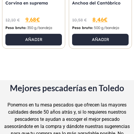
Corvina en suprema
Anchoa del Cantábrico
9,68
€
8,46
€
12,10
€
10,58
€
Peso bruto:
350 g/bandeja
Peso bruto:
500 g/bandeja
AÑADIR
AÑADIR
Mejores pescaderías en Toledo
Ponemos en tu mesa pescados que ofrecen las mayores
calidades desde 50 años atrás y, si lo requieres nuestros
pescaderos te ayudan a escoger el mejor pescado
asesorándote en la compra y dándote nuestras sugerencias
para que tu compra sea lo más agradable posible. No